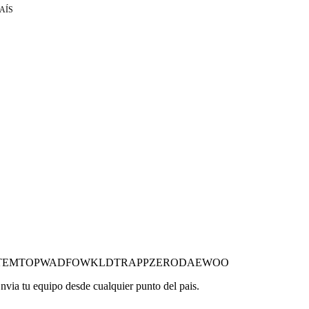
AÍS
T
EMTOP
WADFOW
KLD
TRAPP
ZERO
DAEWOO
nvia tu equipo desde cualquier punto del pais.