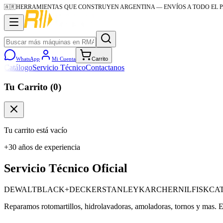
🇦🇷
HERRAMIENTAS QUE CONSTRUYEN ARGENTINA
— ENVÍOS A TODO EL P
WhatsApp
Mi Cuenta
Carrito
Catálogo
Servicio Técnico
Contactanos
Tu Carrito (
0
)
Tu carrito está vacío
+30 años de experiencia
Servicio Técnico
Oficial
DEWALT
BLACK+DECKER
STANLEY
KARCHER
NILFISK
CA
Reparamos rotomartillos, hidrolavadoras, amoladoras, tornos y mas. E