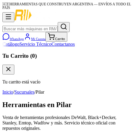
🇦🇷
HERRAMIENTAS QUE CONSTRUYEN ARGENTINA
— ENVÍOS A TODO EL
PAÍS
WhatsApp
Mi Cuenta
Carrito
Catálogo
Servicio Técnico
Contactanos
Tu Carrito (
0
)
Tu carrito está vacío
Inicio
/
Sucursales
/
Pilar
Herramientas en
Pilar
Venta de herramientas profesionales DeWalt, Black+Decker,
Stanley, Emtop, Wadfow y más. Servicio técnico oficial con
repuestos originales.