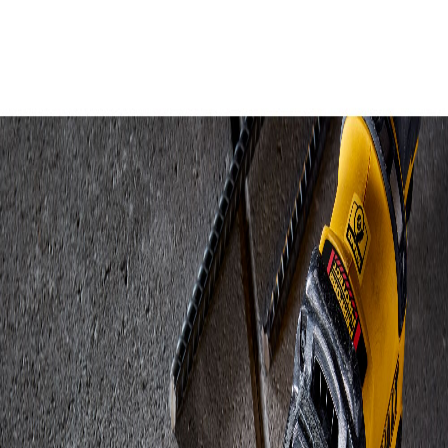
(Solamente Herramienta)
SKU:
DCG440B-B2
$
722.300
Proximamente
Avisarme por mail
Envios a todo el pais
Producto original con garantia
Descripcion
Complete trabajos en metal y concreto, remoción de acabados y
más, con la nueva Esmeriladora de 7&quot; (180mm) de 60V
MAX*. Cuenta con 3 Años de Garantía Limitada, 1 Año de
Mantenimiento Gratis y ...
Tu tienda de herramientas profesionales. Servicio técnico oficial.
Envíos a todo el país.