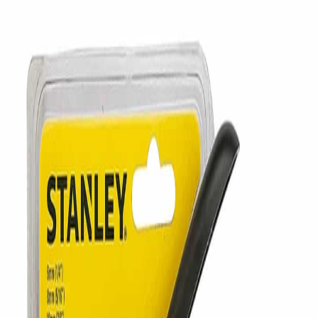
SKU:
TR35
$
27.697
En stock
ENGRAPADORAS
1
Agregar al carrito
Envios a todo el pais
Producto original con garantia
Descripcion
Engrapadora STANLEY TR35. Fijación rápida con grapas y
clavos. Especificaciones: • Modelo: TR35
Tu tienda de herramientas profesionales. Servicio técnico oficial.
Envíos a todo el país.
Ofertas y novedades
Suscribirme