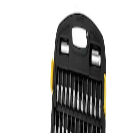
COMBINADAS TUBOS
SKU:
91-931
$
537.803
En stock
SETS DE HERRAMIENTAS
1
Agregar al carrito
Envios a todo el pais
Producto original con garantia
Descripcion
SET DE 120 PIEZAS STANLEY LLAVES COMBINADAS
TUBOS. Marca: STANLEY. Especificaciones: • Modelo: 91-931 •
Incluye: 120 piezas
Tu tienda de herramientas profesionales. Servicio técnico oficial.
Envíos a todo el país.
Ofertas y novedades